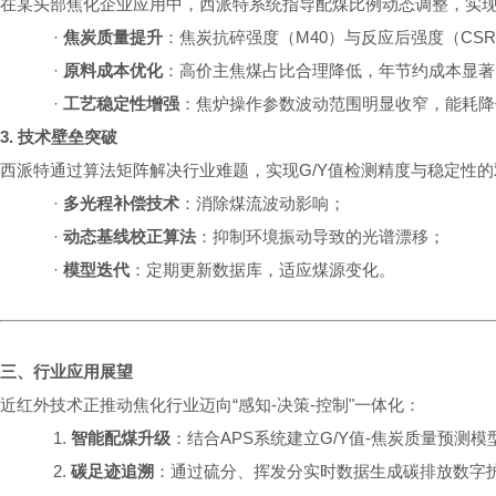
在某头部焦化企业应用中，西派特系统指导配煤比例动态调整，实
·
焦炭质量提升
：焦炭抗碎强度（M40）与反应后强度（CS
·
原料成本优化
：高价主焦煤占比合理降低，年节约成本显著
·
工艺稳定性增强
：焦炉操作参数波动范围明显收窄，能耗降
3. 技术壁垒突破
西派特通过算法矩阵解决行业难题，实现
G/Y值检测精度与稳定性
·
多光程补偿技术
：消除煤流波动影响；
·
动态基线校正算法
：抑制环境振动导致的光谱漂移；
·
模型迭代
：定期更新数据库，适应煤源变化。
三、行业应用展望
近红外技术正推动焦化行业迈向“感知-决策-控制"一体化：
1.
智能配煤升级
：结合APS系统建立G/Y值-焦炭质量预测
2.
碳足迹追溯
：通过硫分、挥发分实时数据生成碳排放数字