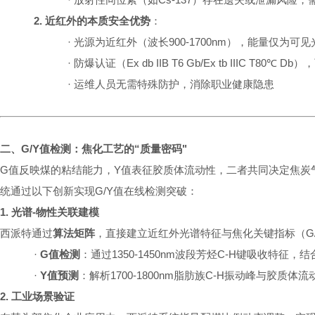
2.
近红外的本质安全优势
：
·
光源为近红外（波长900-1700nm），能量仅为可见
·
防爆认证（
Ex db IIB T6 Gb/Ex tb IIIC T80℃ Db
），
·
运维人员无需特殊防护，消除职业健康隐患
二、G/Y值检测：焦化工艺的“质量密码"
G值反映煤的粘结能力，Y值表征胶质体流动性，二者共同决定焦炭
统通过以下创新实现G/Y值在线检测突破：
1. 光谱-物性关联建模
西派特通过
算法矩阵
，直接建立近红外光谱特征与焦化关键指标（G
·
G值检测
：通过1350-1450nm波段芳烃C-H键吸收特征
·
Y值预测
：解析1700-1800nm脂肪族C-H振动峰与胶质
2. 工业场景验证