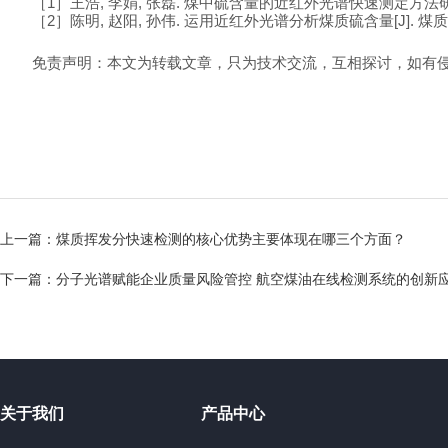
［
1
］王浩
,
李娟
,
张磊
.
煤中硫含量的近红外光谱快速测定方法
［
2
］陈明
,
赵阳
,
孙伟
.
运用近红外光谱分析煤质硫含量
[J].
煤质
免责声明：本文为转载文章，只为技术交流，互相探讨，如有侵
上一篇：
煤质挥发分快速检测的核心优势主要体现在哪三个方面？
下一篇：
分子光谱赋能企业质量风险管控 航空煤油在线检测系统的创新
关于我们
产品中心