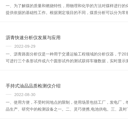
一、为了解煤的质量和燃烧特性，用物理和化学的方法对煤样进行的
提供依据的基础性工作。根据测定项目的不同，煤质分析可以分为常规
灰分的测定，有时还包括硫分和发热量等项数据的测定。(2)元素分
灰分总和为...
沥青快速分析仪发展与应用
2022-09-29
一、沥青路面分析仪是一种用于交通运输工程领域的分析仪器，于2012年04月1
可进行三个条形试件或六个圆形试件的测试获得车辙数据，实时显示
青快速分析仪已成功应用于中国石化燕山石化沥青产品化验室、中国石
手持式油品品质检测仪介绍
2022-08-30
一、使用方便，不受时间地点的限制，使用场景包括工厂，发电厂，
品生产、研究中的检测设备之一。二、灵巧便携,电池供电。三、及
的损失，为即将发生的故障提供了早期预警，延长设备使用寿命。五、
用擦镜纸，不能使...