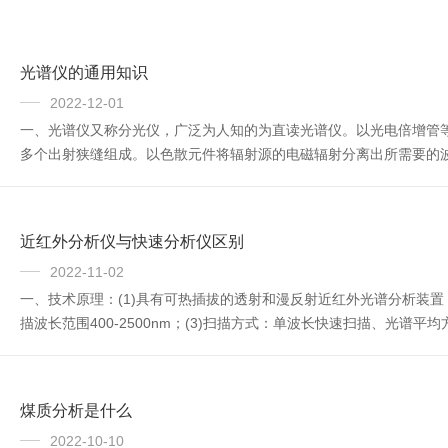
光谱仪的通用知识
2022-12-01
一、光谱仪又称分光仪，广泛为人知的为直读光谱仪。以光电倍增管
多个出射狭缝组成。以色散元件将辐射源的电磁辐射分离出所需要的波
仪(Spectroscope)是将成分复杂的光分解为光谱线的科学仪
光)...
近红外分析仪与快速分析仪区别
2022-11-02
一、技术原理：(1)具有可热插拔的透射和漫反射近红外光谱分析装
描波长范围400-2500nm；(3)扫描方式：单波长快速扫描、光谱平均方式；(
(7)光斑设定：可调光斑装置，光斑直径9.5-17.25mm,谷物大颗粒分
煤质分析是什么
2022-10-10